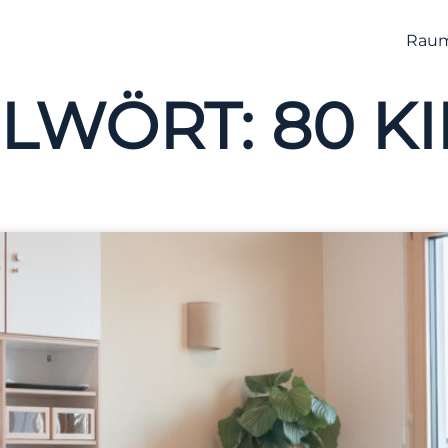
Raum
ELWÖRT:
80 K